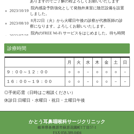
診療時間
月
火
水
木
金
土
日
９：００～１２：００
○
○
－
○
○
○
－
１６：００～１９：００
○
○
－
○
○
－
－
◎手術応需（日時はご相談ください）
休診日:日曜日・水曜日・祝日・土曜日午後
かとう耳鼻咽喉科サージクリニック
岐阜県各務原市蘇原花園町1丁目57-1
FAX:058-389-0404